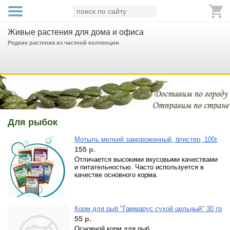
Живые растения для дома и офиса
Редкие растения из частной коллекции
Для рыбок
Мотыль мелкий замороженный, блистер, 100г
155
р.
Отличается высокими вкусовыми качествами
и питательностью. Часто используется в
качестве основного корма.
Корм для рыб "Гаммарус сухой цельный" 30 гр
55
р.
Основной корм для рыб