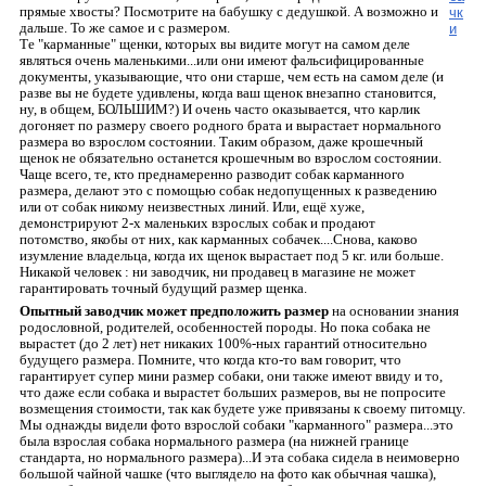
прямые хвосты? Посмотрите на бабушку с дедушкой. А возможно и
дальше. То же самое и с размером.
Те "карманные" щенки, которых вы видите могут на самом деле
являться очень маленькими...или они имеют фальсифицированные
документы, указывающие, что они старше, чем есть на самом деле (и
разве вы не будете удивлены, когда ваш щенок внезапно становится,
ну, в общем, БОЛЬШИМ?) И очень часто оказывается, что карлик
догоняет по размеру своего родного брата и вырастает нормального
размера во взрослом состоянии. Таким образом, даже крошечный
щенок не обязательно останется крошечным во взрослом состоянии.
Чаще всего, те, кто преднамеренно разводит собак карманного
размера, делают это с помощью собак недопущенных к разведению
или от собак никому неизвестных линий. Или, ещё хуже,
демонстрируют 2-х маленьких взрослых собак и продают
потомство, якобы от них, как карманных собачек....Снова, каково
изумление владельца, когда их щенок вырастает под 5 кг. или больше.
Никакой человек : ни заводчик, ни продавец в магазине не может
гарантировать точный будущий размер щенка.
Опытный заводчик может предположить размер
на основании знания
родословной, родителей, особенностей породы. Но пока собака не
вырастет (до 2 лет) нет никаких 100%-ных гарантий относительно
будущего размера. Помните, что когда кто-то вам говорит, что
гарантирует супер мини размер собаки, они также имеют ввиду и то,
что даже если собака и вырастет больших размеров, вы не попросите
возмещения стоимости, так как будете уже привязаны к своему питомцу.
Мы однажды видели фото взрослой собаки "карманного" размера...это
была взрослая собака нормального размера (на нижней границе
стандарта, но нормального размера)...И эта собака сидела в неимоверно
большой чайной чашке (что выглядело на фото как обычная чашка),