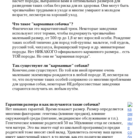
насчёт породы, выбранной вами и оптимальных размеров для
разведения таких собак без риска для их здоровья. Они могут быть
чрезвычайно трудными в уходе и многие умирают в молодом
возрасте, несмотря на хороший уход.
Что такое "карманная собачка"?
Фактически это маркетинговый трюк. Некоторые заводчики
используют этот термин, чтобы подчеркнуть чрезвычайно
маленький размер, от 500 гр до 1,8 кг вес взрослой особи. Рождение
таких особей типично для пород той-группы: мальтезе, той пудель,
русский той, чихуахуа, йоркширский терьер и др. миниатюрные
породы. Нет НИКАКОГО официального карманного размера... есть
ТОЙ породы. Но они не "карманная порода".
Так существуют ли "карманные" собаки?
Конечно,они существуют. По той или иной причине очень
маленькие экземпляры рождаются в любой породе. И, несмотря на
то, что получение таких особей сопряжено со многими проблемами
для здоровья собак, некоторые НЕдобросовестные заводчики
стараются получить их любым путём.
Гарантии размера и как получаются такие собачки?
Нет никаких гарантий. Время покажет размер. Размер определяется
многими факторами: генетика (влияние предков), влияние
окружающей среды (питание, медицинское обслуживание и т.п.).
Генетическое влияние родителей 50 на 50(влияние отца не сильнее,
чем матери. Это вы знаете ещё из школьной программы) и предки
родителей тоже вносят свой вклад. Удивляетесь почему ваш щенок
имеет закрученный хвост, в то время, как его родители имеют