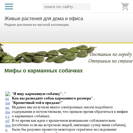
Живые растения для дома и офиса
Редкие растения из частной коллекции
Мифы о карманных собачках
"
Я ищу карманную собачку
"..."
Как вы разводите собак карманного размера
"...
"
Крошечный той в продаже
!"
Недавно мы получили много электронных писем подобного
содержания и почувствовали, что пришло время обратиться к мифам
о карманных собачках.
В то время как идея о крошечном компаньоне соблазнительна
(особенно если вы встречали людей, имеющих супер мини собачек),
было бы разумно провести некоторое серьёзное исследование