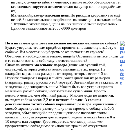
на самую лучшую заботу.(конечно, этим не особо обеспокоены те,
кто специализируется исключительно на супер мини и продаёт вам
их).
Маленький размер- высокая цена.
Но риск для здоровья- это ещё
не всё. Заключительное оскорбление- высокие цены на таких собак.
"Штучные экземпляры", цены на них типично выше нормальных.
Ценники зашкаливают за 2000-3000 долларов
Но я на самом деле хочу насколько возможно маленькую собаку!
Будьте уверены, что вам придётся проявлять повышенную заботу о
собачке. Вы в состоянии уберечь её от несчастных случаев?
Обеспечить необходимым теплом, пищей? Осознали ли вы все риски
и готовы ли взять на себя такую ответственность?
Сначала изучите маленькие породы
(такие как русский той,
чихуахуа), которые действительно меньше других пород. Не
ожидайте карманных размеров от пород, которые весят 4-5 кг.
Изучите стандарты пород и знайте, каков диапазон их размеров
(например, размер русского той терьера). Затем найдите уважаемого
заводчика и договоритесь с ним. Может быть вас устроит просто
маленький размер собаки, необязательно супер мини. Просто
немного меньше, чем обычный размер. Многие люди не знают как
выглядит собака весом 2,2 кг и немного больше.
А если вы
действительно хотите собаку карманного размера
, единственный
способ гарантировать размер - получить взрослую собаку. Любой
заводчик, объявляющий о продаже щенков не позволит своим
щенкам покинуть родной дом младше 6 недель, а может быть и 8 и
10 недель или старше. Удостоверьтесь, что заводчик может
предоставить необходимое заключение врачей об отсутствии