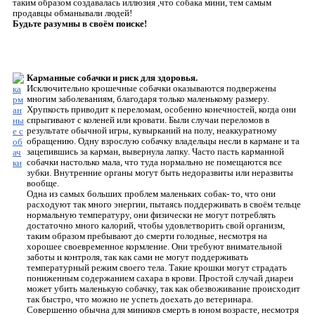
таким образом создавалась иллюзия ,что собака мини, тем самым
продавцы обманывали людей!
Будьте разумны в своём поиске!
Карманные собачки и риск для здоровья.
Исключительно крошечные собачки оказываются подвержены
многим заболеваниям, благодаря только маленькому размеру.
Хрупкость приводит к переломам, особенно конечностей, когда они
спрыгивают с коленей или кровати. Были случаи переломов в
результате обычной игры, кувырканий на полу, неаккуратному
обращению. Одну взрослую собачку владельцы несли в кармане и та
зацепившись за карман, вывернула лапку. Часто пасть карманной
собачки настолько мала, что туда нормально не помещаются все
зубки. Внутренние органы могут быть недоразвиты или неразвиты
вообще.
Одна из самых больших проблем маленьких собак- то, что они
расходуют так много энергии, пытаясь поддерживать в своём тельце
нормальную температуру, они физически не могут потреблять
достаточно много калорий, чтобы удовлетворить свой организм,
таким образом пребывают до смерти голодные, несмотря на
хорошее своевременное кормление. Они требуют внимательной
заботы и контроля, так как сами не могут поддерживать
температурный режим своего тела. Такие крошки могут страдать
пониженным содержанием сахара в крови. Простой случай диареи
может убить маленькую собачку, так как обезвоживание происходит
так быстро, что можно не успеть доехать до ветеринара.
Совершенно обычна для миников смерть в юном возрасте, несмотря